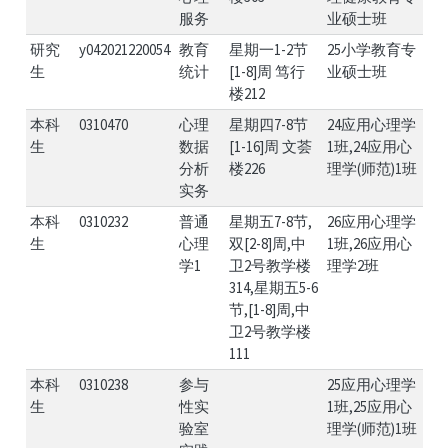
服务
业硕士班
研究
y042021220054
教育
星期一1-2节
25小学教育专
生
统计
[1-8]周 笃行
业硕士班
楼212
本科
0310470
心理
星期四7-8节
24应用心理学
生
数据
[1-16]周 文荟
1班,24应用心
分析
楼226
理学(师范)1班
实务
本科
0310232
普通
星期五7-8节,
26应用心理学
生
心理
双[2-8]周,中
1班,26应用心
学1
卫2号教学楼
理学2班
314,星期五5-6
节,[1-8]周,中
卫2号教学楼
111
本科
0310238
参与
25应用心理学
生
性实
1班,25应用心
验室
理学(师范)1班