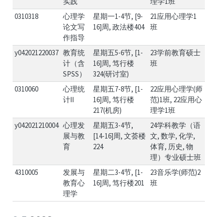
实践
理学1班
0310318
心理学
星期一1-4节, [9-
21应用心理学1
论文写
16]周, 政法楼404
班
作指导
y042021220037
教育统
星期五5-6节, [1-
23学前教育硕士
计（含
16]周, 笃行楼
班
SPSS）
324(研讨室)
0310060
心理统
星期五7-8节, [1-
22应用心理学(师
计Ⅱ
16]周, 笃行楼
范)1班, 22应用心
217(机房)
理学1班
y042021210004
心理发
星期五3-4节,
24学科教学（语
展与教
[14-16]周, 文荟楼
文, 数学, 化学,
育
224
体育, 历史, 物
理）专业硕士班
4310005
发展与
星期二3-4节, [1-
23音乐学(师范)2
教育心
16]周, 笃行楼201
班
理学